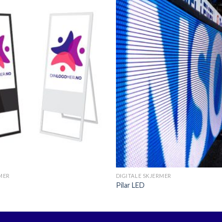
Legg til
ønskeliste
+
RMER
DIGITALE SKJERMER
Pilar LED