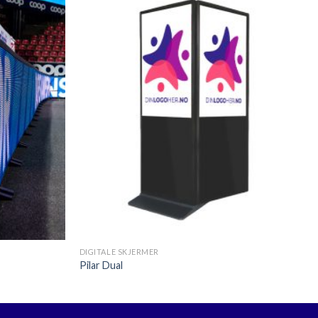
Legg til
Legg til
ønskeliste
ønskeliste
+
DIGITALE SKJERMER
Pilar Dual