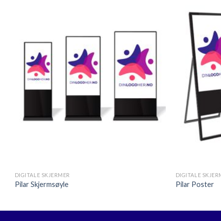
Legg til
ønskeliste
+
+
DIGITALE SKJERMER
DIGITALE SKJE
Pilar Skjermsøyle
Pilar Poster