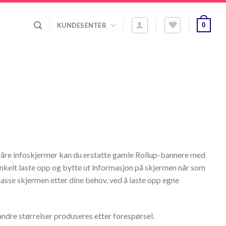
0
KUNDESENTER
våre infoskjermer kan du erstatte gamle Rollup-bannere med
nkelt laste opp og bytte ut informasjon på skjermen når som
lpasse skjermen etter dine behov, ved å laste opp egne
 andre størrelser produseres etter forespørsel.