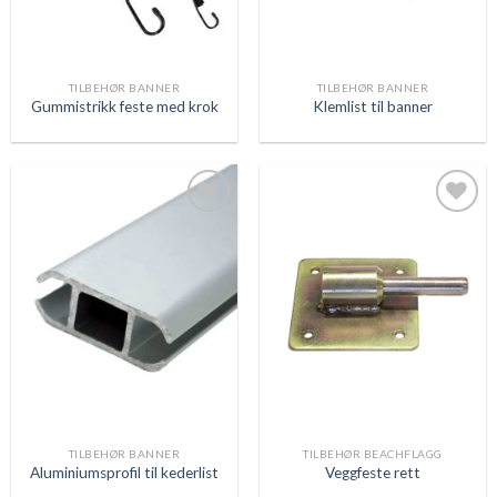
TILBEHØR BANNER
TILBEHØR BANNER
Gummistrikk feste med krok
Klemlist til banner
Legg
Legg
til
til
ønskeliste
ønskeliste
TILBEHØR BANNER
TILBEHØR BEACHFLAGG
Aluminiumsprofil til kederlist
Veggfeste rett