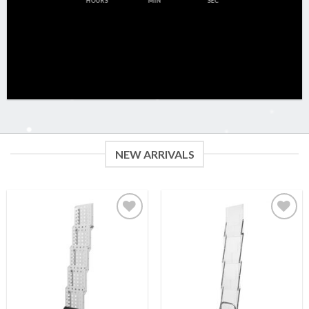
HOURS
MIN
SEC
NEW ARRIVALS
Legg
Legg
til
til
ønskeliste
ønskeliste