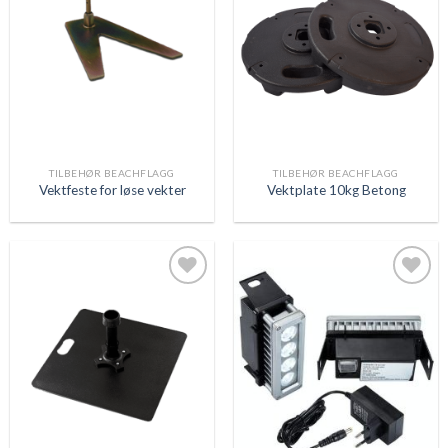
til
til
ønskeliste
ønskeliste
TILBEHØR BEACHFLAGG
TILBEHØR BEACHFLAGG
Vektfeste for løse vekter
Vektplate 10kg Betong
Legg
Legg
til
til
ønskeliste
ønskeliste