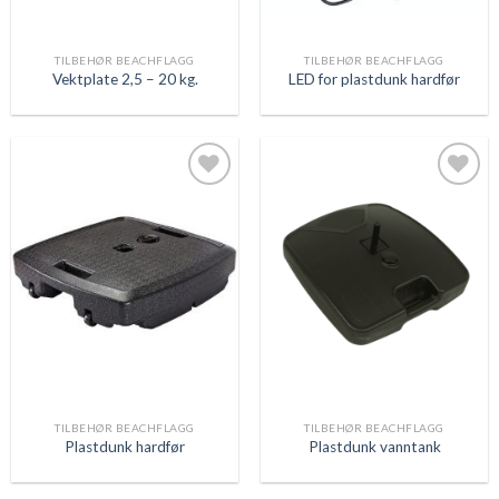
TILBEHØR BEACHFLAGG
TILBEHØR BEACHFLAGG
Vektplate 2,5 – 20 kg.
LED for plastdunk hardfør
Legg
Legg
til
til
ønskeliste
ønskeliste
TILBEHØR BEACHFLAGG
TILBEHØR BEACHFLAGG
Plastdunk hardfør
Plastdunk vanntank