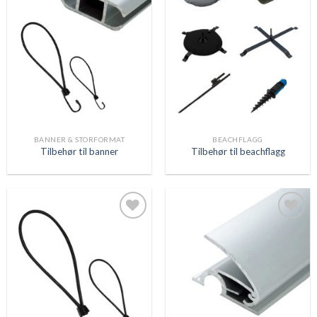
Legg
Legg
til
til
ønskeliste
ønskeliste
BANNER & STORFORMAT
BEACHFLAGG
Tilbehør til banner
Tilbehør til beachflagg
Legg
Legg
til
til
ønskeliste
ønskeliste