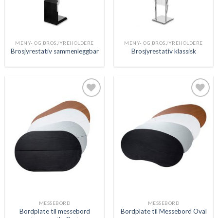
MENY- OG BROSJYREHOLDERE
MENY- OG BROSJYREHOLDERE
Brosjyrestativ sammenleggbar
Brosjyrestativ klassisk
Legg
Legg
til
til
ønskeliste
ønskeliste
MESSEBORD
MESSEBORD
Bordplate til messebord
Bordplate til Messebord Oval