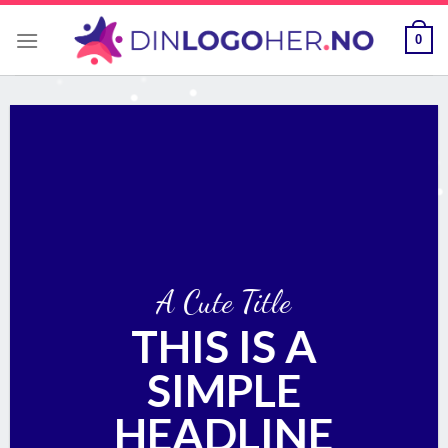
Skip
to
0
content
A Cute Title
THIS IS A
SIMPLE
HEADLINE