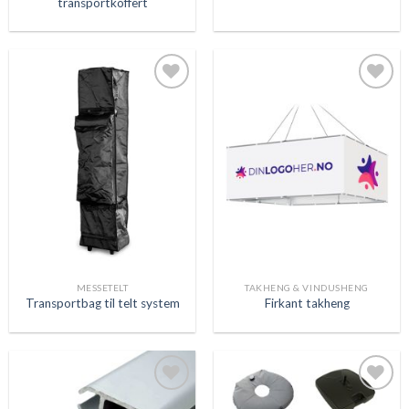
transportkoffert
Legg
Legg
til
til
ønskeliste
ønskeliste
MESSETELT
TAKHENG & VINDUSHENG
Transportbag til telt system
Firkant takheng