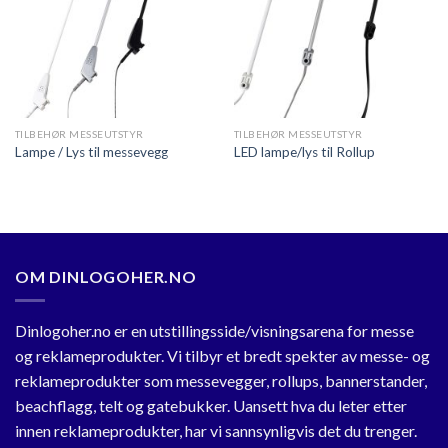
TILBEHØR MESSEUTSTYR
TILBEHØR MESSEUTSTYR
Lampe / Lys til messevegg
LED lampe/lys til Rollup
OM DINLOGOHER.NO
Dinlogoher.no er en utstillingsside/visningsarena for messe
og reklameprodukter. Vi tilbyr et bredt spekter av messe- og
reklameprodukter som messevegger, rollups, bannerstander,
beachflagg, telt og gatebukker. Uansett hva du leter etter
innen reklameprodukter, har vi sannsynligvis det du trenger.