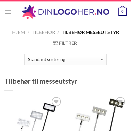
Skip
to
0
content
HJEM
/
TILBEHØR
/
TILBEHØR MESSEUTSTYR
FILTRER
Tilbehør til messeutstyr
Legg til
Legg til
ønskeliste
ønskeliste