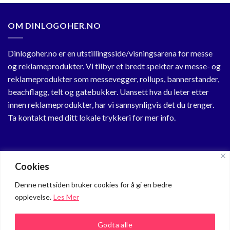
OM DINLOGOHER.NO
Dinlogoher.no er en utstillingsside/visningsarena for messe
og reklameprodukter. Vi tilbyr et bredt spekter av messe- og
reklameprodukter som messevegger, rollups, bannerstander,
beachflagg, telt og gatebukker. Uansett hva du leter etter
innen reklameprodukter, har vi sannsynligvis det du trenger.
Ta kontakt med ditt lokale trykkeri for mer info.
KUNDESENTER
Cookies
Min Profil
Denne nettsiden bruker cookies for å gi en bedre
opplevelse.
Les Mer
Om oss
Personvern
Godta alle