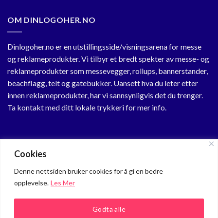
OM DINLOGOHER.NO
Dinlogoher.no er en utstillingsside/visningsarena for messe
og reklameprodukter. Vi tilbyr et bredt spekter av messe- og
reklameprodukter som messevegger, rollups, bannerstander,
beachflagg, telt og gatebukker. Uansett hva du leter etter
innen reklameprodukter, har vi sannsynligvis det du trenger.
Ta kontakt med ditt lokale trykkeri for mer info.
KUNDESENTER
Cookies
Min Profil
Denne nettsiden bruker cookies for å gi en bedre
opplevelse.
Les Mer
Om oss
Personvern
Godta alle