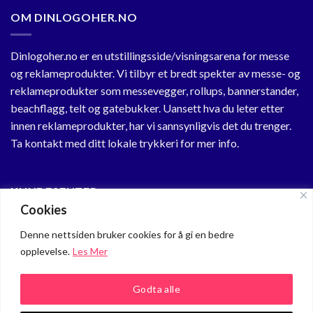
OM DINLOGOHER.NO
Dinlogoher.no er en utstillingsside/visningsarena for messe
og reklameprodukter. Vi tilbyr et bredt spekter av messe- og
reklameprodukter som messevegger, rollups, bannerstander,
beachflagg, telt og gatebukker. Uansett hva du leter etter
innen reklameprodukter, har vi sannsynligvis det du trenger.
Ta kontakt med ditt lokale trykkeri for mer info.
KUNDESENTER
Cookies
Min Profil
Denne nettsiden bruker cookies for å gi en bedre
opplevelse.
Les Mer
Om oss
Personvern
Godta alle