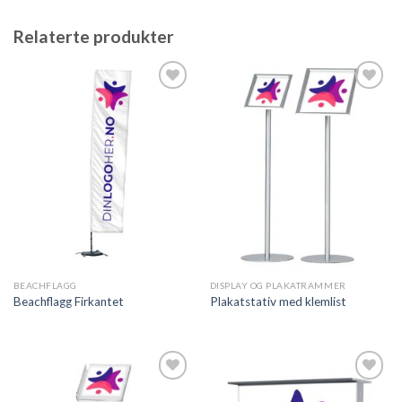
Relaterte produkter
Legg til
Legg til
ønskeliste
ønskeliste
BEACHFLAGG
DISPLAY OG PLAKATRAMMER
Beachflagg Firkantet
Plakatstativ med klemlist