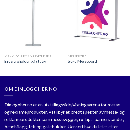
Legg til
Legg til
ønskeliste
ønskeliste
MENY- OG BROSJYREHOLDERE
MESSEBORD
Brosjyreholder på stativ
Sego Messebord
OM DINLOGOHER.NO
Dinlogoher.no er en utstillingsside/visningsarena for messe
og reklameprodukter. Vi tilbyr et bredt spekter av messe- og
reklameprodukter som messevegger, rollups, bannerstander,
beachflagg, telt og gatebukker. Uansett hva du leter etter