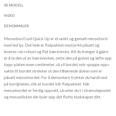
3D MODELL
VIDEO
DESIGNMALER
Messebord Led Quick Up er et unikt og genialt messebord
med led lys. Det hele er flatpakket med print påsatt og
leveres i en robust og flat bæreveske. Alt du trenger å gjøre
er å ta den ut av bærevesken, sette den på gulvet og løfte opp
topp-platen noen centimeter, så vil bordet selv «poppe opp»
sakte til bordet strekker ut den tilhørende duken som er
påsatt messebordet. For å demontere trykker du hardt ned
på bordplaten, slik at bordet blir flatpakket. Når
messebordet er ferdig oppsatt, så seter du t i strømstøpselet
og messedisken din lyser opp det flotte budskapet ditt.