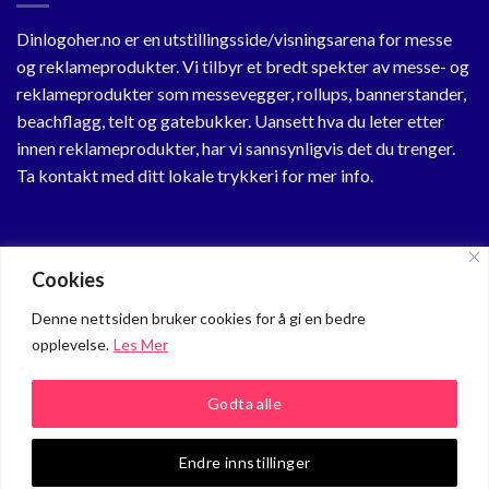
Dinlogoher.no er en utstillingsside/visningsarena for messe
og reklameprodukter. Vi tilbyr et bredt spekter av messe- og
reklameprodukter som messevegger, rollups, bannerstander,
beachflagg, telt og gatebukker. Uansett hva du leter etter
innen reklameprodukter, har vi sannsynligvis det du trenger.
Ta kontakt med ditt lokale trykkeri for mer info.
KUNDESENTER
Cookies
Min Profil
Denne nettsiden bruker cookies for å gi en bedre
opplevelse.
Les Mer
Om oss
Personvern
Godta alle
Kundeservice
Endre innstillinger