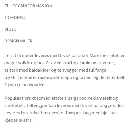
TILLEGGSINFORMASJON
3D MODELL
VIDEO
DESIGNMALER
Telt 3×3 meter leveres med trykk på taket. Våre messetelt er
meget solide og består av en kraftig aluminiumsramme,
telttak med baldakiner og teltvegger med fullfarge
trykk. Teltene er raske å sette opp og ta ned, og det er enkelt
å justere benhøyden.
Populært brukt som idrettstelt, salgsbod, reklametelt og
smøretelt. Teltvegger kan leveres med trykk på begge sider.
Leveres i praktisk bæreveske. Tansportbag med hjul kan
kjøpes ekstra.