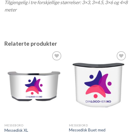
Tilgjengelig i tre forskjellige størrelser: 3×3, 3×4.5, 3×6 og 4×8
meter
Relaterte produkter
Legg til
Legg til
ønskeliste
ønskeliste
MESSEBORD
MESSEBORD
Messedisk Buet med
Messedisk XL