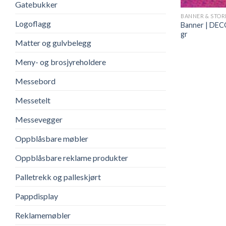
Gatebukker
BANNER & STO
Logoflagg
Banner | DE
gr
Matter og gulvbelegg
Meny- og brosjyreholdere
Messebord
Messetelt
Messevegger
Oppblåsbare møbler
Oppblåsbare reklame produkter
Palletrekk og palleskjørt
Pappdisplay
Reklamemøbler