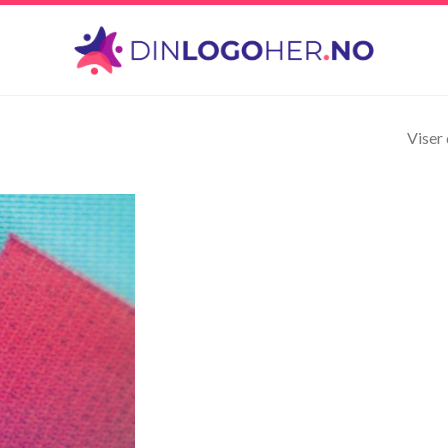
Viser 
Legg til
ønskeliste