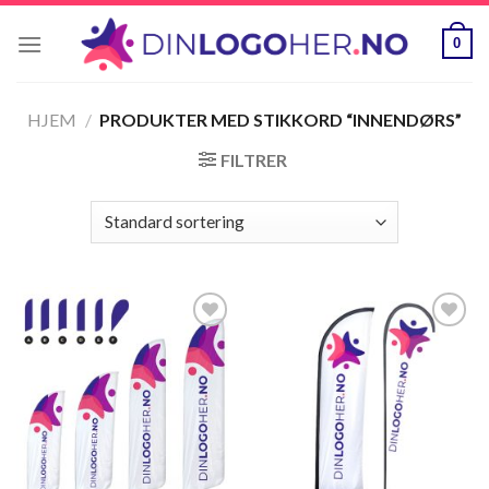
Skip
to
0
content
HJEM
/
PRODUKTER MED STIKKORD “INNENDØRS”
FILTRER
Legg til
Legg til
ønskeliste
ønskeliste