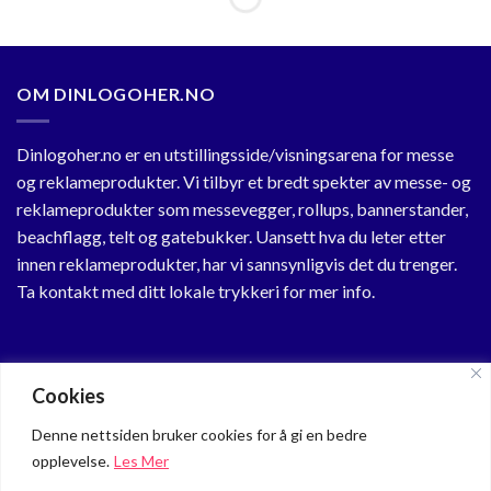
OM DINLOGOHER.NO
Dinlogoher.no er en utstillingsside/visningsarena for messe
og reklameprodukter. Vi tilbyr et bredt spekter av messe- og
reklameprodukter som messevegger, rollups, bannerstander,
beachflagg, telt og gatebukker. Uansett hva du leter etter
innen reklameprodukter, har vi sannsynligvis det du trenger.
Ta kontakt med ditt lokale trykkeri for mer info.
KUNDESENTER
Cookies
Min Profil
Denne nettsiden bruker cookies for å gi en bedre
opplevelse.
Les Mer
Om oss