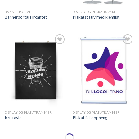
BANNERPORTAL
DISPLAY OG PLAKATRAMMER
Bannerportal Firkantet
Plakatstativ med klemlist
Legg til
Legg til
ønskeliste
ønskeliste
DISPLAY OG PLAKATRAMMER
DISPLAY OG PLAKATRAMMER
Krittavle
Plakatlist oppheng