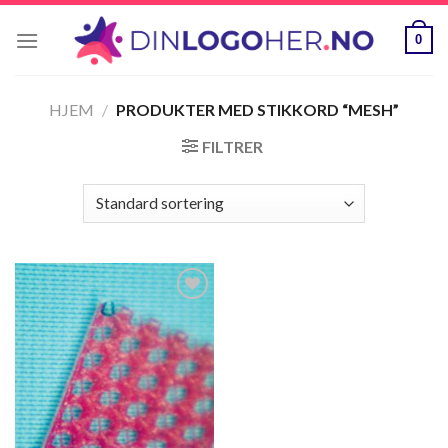
Skip
to
0
content
HJEM
/
PRODUKTER MED STIKKORD “MESH”
FILTRER
Legg til
ønskeliste