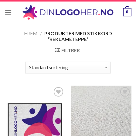
Skip
to
0
content
HJEM
/
PRODUKTER MED STIKKORD
“REKLAMETEPPE”
FILTRER
Legg til
Legg til
ønskeliste
ønskeliste