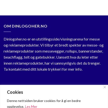
OM DINLOGOHER.NO
Dinlogoher.no er en utstillingsside/visningsarena for messe
og reklameprodukter. Vi tilbyr et bredt spekter av messe- og
reklameprodukter som messevegger, rollups, bannerstander,
beachflagg, telt og gatebukker. Uansett hva du leter etter
innen reklameprodukter, har vi sannsynligvis det du trenger.
Ta kontakt med ditt lokale trykkeri for mer info.
KUNDESENTER
Cookies
Min Profil
Denne nettsiden bruker cookies for å gi en bedre
opplevelse.
Les Mer