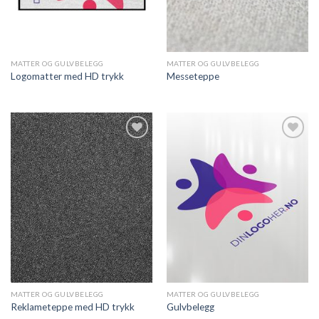
MATTER OG GULVBELEGG
MATTER OG GULVBELEGG
Logomatter med HD trykk
Messeteppe
Legg til
Legg til
ønskeliste
ønskeliste
MATTER OG GULVBELEGG
MATTER OG GULVBELEGG
Reklameteppe med HD trykk
Gulvbelegg