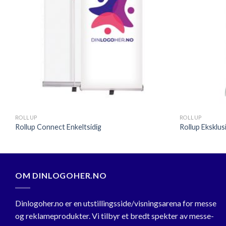
+
+
ROLLUP
ROLLUP
Rollup Connect Enkeltsidig
Rollup Eksklus
OM DINLOGOHER.NO
Dinlogoher.no er en utstillingsside/visningsarena for messe
og reklameprodukter. Vi tilbyr et bredt spekter av messe-