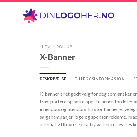
HJEM
/
ROLLUP
X-Banner
Legg
til
ønskeliste
BESKRIVELSE
TILLEGGSINFORMASJON
3
X-banner er et godt valg for deg som ønsker en
transportere og sette opp. En annen fordel er at
innendørs og utendørs. En stor banner er velegne
salgskampanjer, logo og sponsor reklame, road
alternativ til dyrere displaysystemer.
Leveres ko