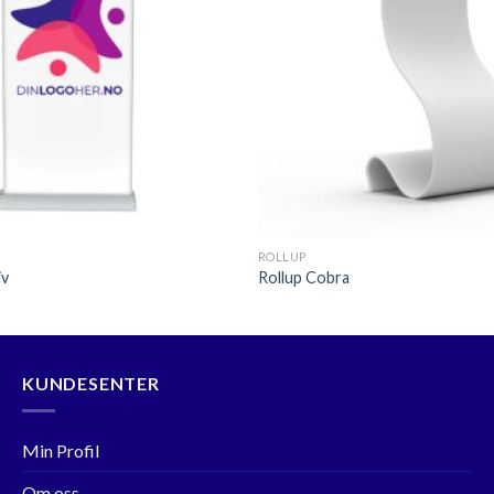
+
ROLLUP
iv
Rollup Cobra
KUNDESENTER
Min Profil
Om oss