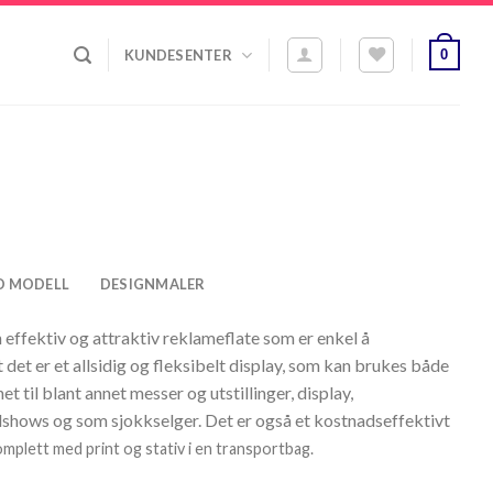
0
KUNDESENTER
D MODELL
DESIGNMALER
 effektiv og attraktiv reklameflate som er enkel å
 det er et allsidig og fleksibelt display, som kan brukes både
t til blant annet messer og utstillinger, display,
shows og som sjokkselger. Det er også et kostnadseffektivt
mplett med print og stativ i en transportbag.