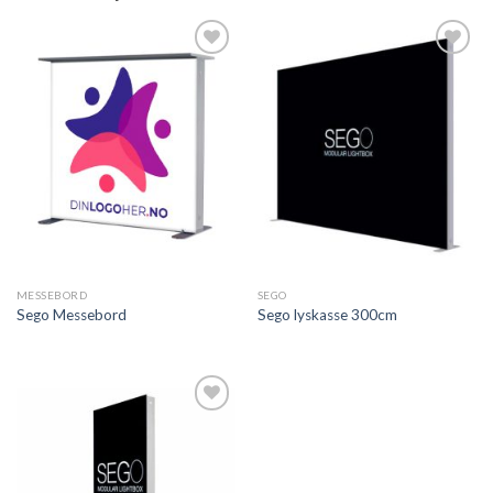
Legg til
Legg til
ønskeliste
ønskeliste
MESSEBORD
SEGO
Sego Messebord
Sego lyskasse 300cm
Legg til
ønskeliste