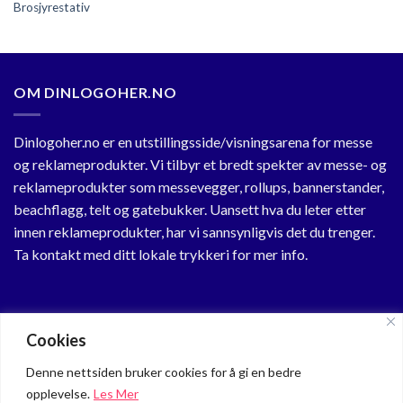
Brosjyrestativ
OM DINLOGOHER.NO
Dinlogoher.no er en utstillingsside/visningsarena for messe
og reklameprodukter. Vi tilbyr et bredt spekter av messe- og
reklameprodukter som messevegger, rollups, bannerstander,
beachflagg, telt og gatebukker. Uansett hva du leter etter
innen reklameprodukter, har vi sannsynligvis det du trenger.
Ta kontakt med ditt lokale trykkeri for mer info.
KUNDESENTER
Cookies
Min Profil
Denne nettsiden bruker cookies for å gi en bedre
opplevelse.
Les Mer