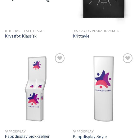
TILBEHØR BEACHFLAGG
DISPLAY OG PLAKATRAMMER
Kryssfot Klassisk
Krittavle
Legg til
Legg til
ønskeliste
ønskeliste
PAPPDISPLAY
PAPPDISPLAY
Pappdisplay Sjokkselger
Pappdisplay Søyle