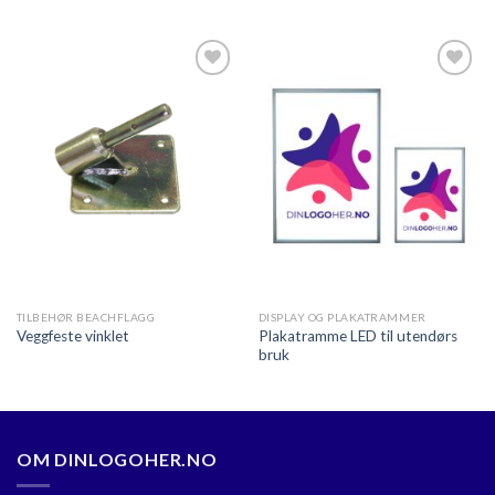
Legg til
Legg til
ønskeliste
ønskeliste
TILBEHØR BEACHFLAGG
DISPLAY OG PLAKATRAMMER
Plakatramme LED til utendørs
Veggfeste vinklet
bruk
OM DINLOGOHER.NO