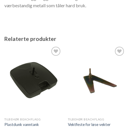
værbestandig metall som tåler hard bruk.
Relaterte produkter
Legg til
Legg til
ønskeliste
ønskeliste
TILBEHØR BEACHFLAGG
TILBEHØR BEACHFLAGG
Plastdunk vanntank
Vektfeste for løse vekter