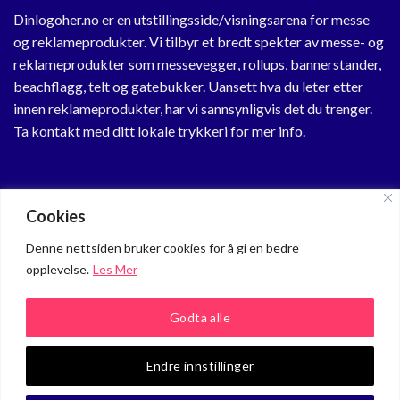
Dinlogoher.no er en utstillingsside/visningsarena for messe
og reklameprodukter. Vi tilbyr et bredt spekter av messe- og
reklameprodukter som messevegger, rollups, bannerstander,
beachflagg, telt og gatebukker. Uansett hva du leter etter
innen reklameprodukter, har vi sannsynligvis det du trenger.
Ta kontakt med ditt lokale trykkeri for mer info.
KUNDESENTER
Cookies
Min Profil
Denne nettsiden bruker cookies for å gi en bedre
opplevelse.
Les Mer
Om oss
Personvern
Godta alle
Kundeservice
Endre innstillinger
Copyright 2026 ©
Dinlogoher.no