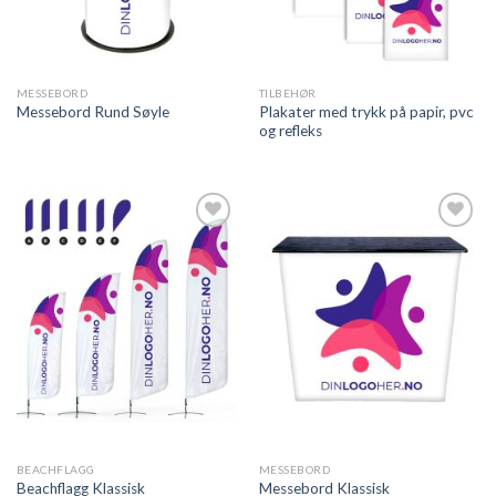
MESSEBORD
TILBEHØR
Plakater med trykk på papir, pvc
Messebord Rund Søyle
og refleks
Legg til
Legg til
ønskeliste
ønskeliste
BEACHFLAGG
MESSEBORD
Beachflagg Klassisk
Messebord Klassisk