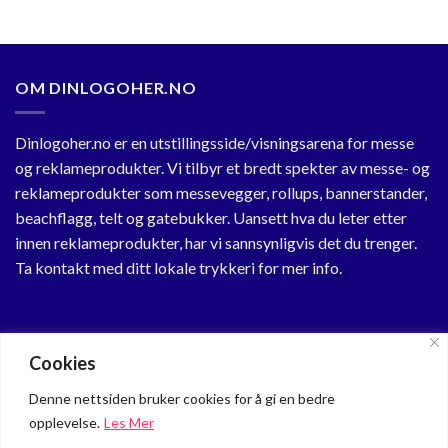
OM DINLOGOHER.NO
Dinlogoher.no er en utstillingsside/visningsarena for messe
og reklameprodukter. Vi tilbyr et bredt spekter av messe- og
reklameprodukter som messevegger, rollups, bannerstander,
beachflagg, telt og gatebukker. Uansett hva du leter etter
innen reklameprodukter, har vi sannsynligvis det du trenger.
Ta kontakt med ditt lokale trykkeri for mer info.
KUNDESENTER
Cookies
Min Profil
Denne nettsiden bruker cookies for å gi en bedre
opplevelse.
Les Mer
Om oss