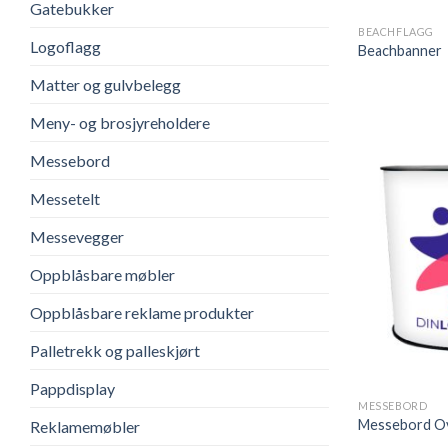
Gatebukker
BEACHFLAGG
Logoflagg
Beachbanner
Matter og gulvbelegg
Meny- og brosjyreholdere
Messebord
Messetelt
Messevegger
Oppblåsbare møbler
Oppblåsbare reklame produkter
Palletrekk og palleskjørt
+
Pappdisplay
MESSEBORD
Messebord O
Reklamemøbler