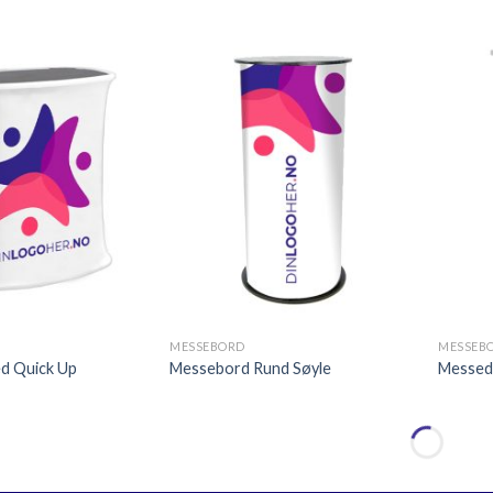
Legg til
Legg til
ønskeliste
ønskeliste
+
+
MESSEBORD
MESSEB
d Quick Up
Messebord Rund Søyle
Messedi