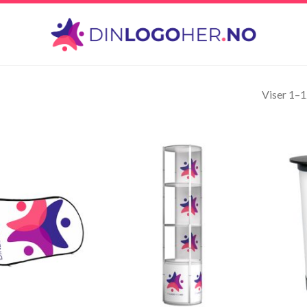
Viser 1–1
Legg til
Legg til
ønskeliste
ønskeliste
+
+